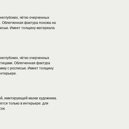
неглубоких, чётко очерченных
. Облегченная фактура похожа на
писью. Имеет толщину материала
неглубоких, чётко очерченных
тицами. Облегченная фактура
мику с росписью. Имеет толщину
интерьере.
й, имитирующей мазки художника.
ется только в интерьере: для
сок.