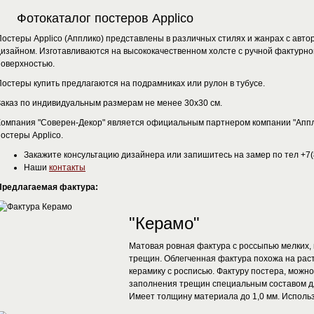
Фотокаталог постеров Applico
Постеры Applico (Апплико) представлены в различных стилях и жанрах с авто
дизайном. Изготавливаются на высококачественном холсте с ручной фактурно
поверхностью.
Постеры купить предлагаются на подрамниках или рулон в тубусе.
Заказ по индивидуальным размерам не менее 30х30 см.
Компания "Соверен-Декор" является официальным партнером компании "Аппл
остеры Applico.
Закажите консультацию дизайнера или запишитесь на замер по тел +7
Наши
контакты
Предлагаемая фактура:
"Керамо"
Матовая ровная фактура с россыпью мелких, 
трещин. Облегченная фактура похожа на рас
керамику с росписью. Фактуру постера, можно
заполнения трещин специальным составом дл
Имеет толщину материала до 1,0 мм. Использ