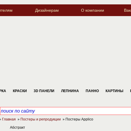
ителям
Дизайнерам
О компании
Вак
РКА
КРАСКИ
3D ПАНЕЛИ
ЛЕПНИНА
ПАННО
КАРТИНЫ
»
Главная
»
Постеры и репродукции
» Постеры Applico
Абстракт