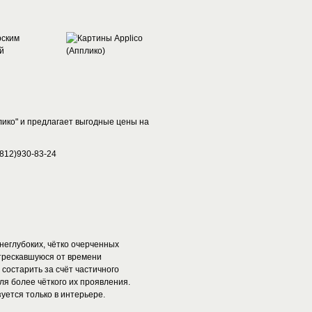
рским
й
ико" и предлагает выгодные цены на
(812)930-83-24
неглубоких, чётко очерченных
трескавшуюся от времени
 состарить за счёт частичного
я более чёткого их проявления.
уется только в интерьере.