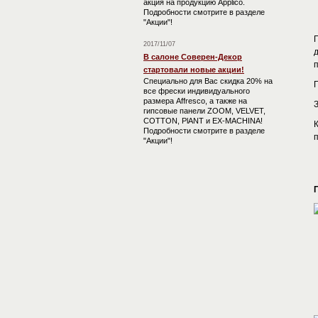
акция на продукцию Applico.
Подробности смотрите в разделе
"Акции"!
2017/11/07
В салоне Соверен-Декор
стартовали новые акции!
Специально для Вас скидка 20% на
все фрески индивидуального
размера Affresco, а также на
гипсовые панели ZOOM, VELVET,
COTTON, PlANT и EX-MACHINA!
Подробности смотрите в разделе
п
"Акции"!